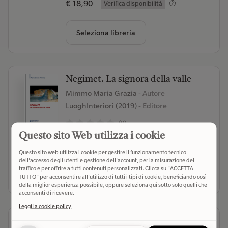
€ 18,90
Verifica disponibilità
Seleziona libreria
Negimet. La signora della valle
Mimmo Maria Grazia
- Autore
LuoghInteriori (2019)
- Editore
(0)
Questo sito Web utilizza i cookie
€ 16,00
Verifica disponibilità
Questo sito web utilizza i cookie per gestire il funzionamento tecnico
dell'accesso degli utenti e gestione dell'account, per la misurazione del
traffico e per offrire a tutti contenuti personalizzati. Clicca su "ACCETTA
Seleziona libreria
TUTTO" per acconsentire all'utilizzo di tutti i tipi di cookie, beneficiando così
della miglior esperienza possibile, oppure seleziona qui sotto solo quelli che
acconsenti di ricevere.
Leggi la cookie policy
Ninive. Mito e realtà