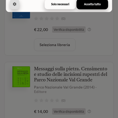
Brusasco Paolo
- Autore
Solo necessari
Accetta tutto
La nave di Teseo (2026)
- Editore
(0)
€ 22,00
Verifica disponibilità
Seleziona libreria
Messaggi sulla pietra. Censimento
e studio delle incisioni rupestri del
Parco Nazionale Val Grande
Parco Nazionale Val Grande (2014)
-
Editore
(0)
€ 14,00
Verifica disponibilità