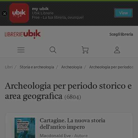
my ubik
View
Ubik Librerie
Free - La tua libreria, ovunque!
Scegli libreria
Libri
Storia e archeologia
Archeologia
Archeologia per periodo sto
Archeologia per periodo storico e
area geografica
(6804)
Cartagine. La nuova storia
dell'antico impero
Macdonald Eve
- Autore