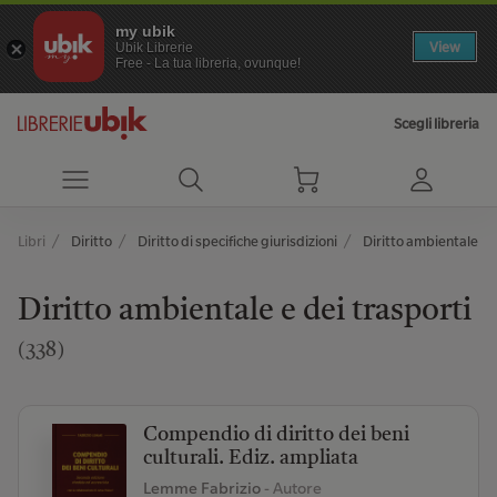
my ubik
View
Ubik Librerie
Free - La tua libreria, ovunque!
Scegli libreria
Libri
Diritto
Diritto di specifiche giurisdizioni
Diritto ambientale e d
Diritto ambientale e dei trasporti
(338)
Compendio di diritto dei beni
culturali. Ediz. ampliata
Lemme Fabrizio
- Autore