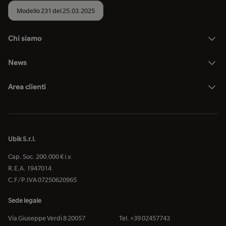
Modello 231 del 25.03.2025
Chi siamo
News
Area clienti
Ubik S.r.l.
Cap. Soc. 200.000 € i.v.
R.E.A. 1947014
C.F/P.IVA 07250620965
Sede legale
Via Giuseppe Verdi 8 20057
Tel. +39 02457743