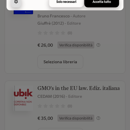
governance multilivello del mare e
Solo necessari
Accetta tutto
delle risorse idriche
Bruno Francesco
- Autore
Giuffrè (2012)
- Editore
(0)
€ 26,00
Verifica disponibilità
Seleziona libreria
GMO's in the EU law. Ediz. italiana
CEDAM (2016)
- Editore
(0)
€ 35,00
Verifica disponibilità