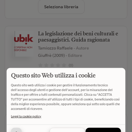
Seleziona libreria
La legislazione dei beni culturali e
paesaggistici. Guida ragionata
Tamiozzo Raffaele
- Autore
Giuffrè (2009)
- Editore
(0)
Questo sito Web utilizza i cookie
€ 65,00
Verifica disponibilità
Questo sito web utilizza i cookie per gestire il funzionamento tecnico
dell'accesso degli utenti e gestione dell'account, per la misurazione del
Seleziona libreria
traffico e per offrire a tutti contenuti personalizzati. Clicca su "ACCETTA
TUTTO" per acconsentire all'utilizzo di tutti i tipi di cookie, beneficiando così
della miglior esperienza possibile, oppure seleziona qui sotto solo quelli che
acconsenti di ricevere.
Leggi la cookie policy
Tutela e gestione delle acque.
Pluralità di ordinamenti e