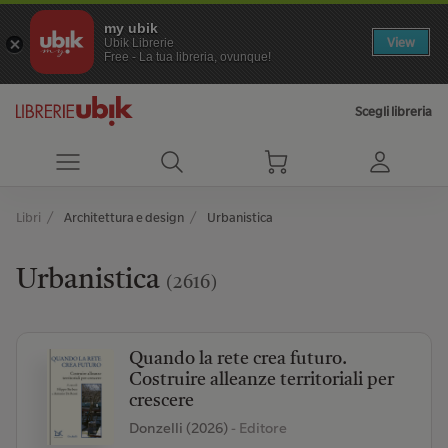
my ubik
View
Ubik Librerie
Free - La tua libreria, ovunque!
Scegli libreria
Libri
Architettura e design
Urbanistica
Urbanistica
(2616)
Quando la rete crea futuro.
Costruire alleanze territoriali per
crescere
Donzelli (2026)
- Editore