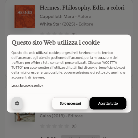
Hermes. Philosophy. Ediz. a colori
Cappelletti Mara
- Autore
White Star (2025)
- Editore
(0)
Questo sito Web utilizza i cookie
€ 50,00
Verifica disponibilità
Questo sito web utilizza i cookie per gestire il funzionamento tecnico
dell'accesso degli utenti e gestione dell'account, per la misurazione del
traffico e per offrire a tutti contenuti personalizzati. Clicca su "ACCETTA
Seleziona libreria
TUTTO" per acconsentire all'utilizzo di tutti i tipi di cookie, beneficiando così
della miglior esperienza possibile, oppure seleziona qui sotto solo quelli che
acconsenti di ricevere.
Leggi la cookie policy
La stoffa della mia vita. Un
intreccio di trama e ordito
Solo necessari
Accetta tutto
Midali Martino;Alibrandi Cinzia
- Autore
Cairo (2019)
- Editore
(0)