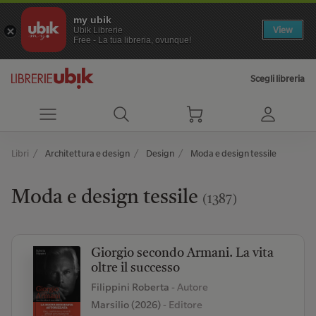
my ubik
View
Ubik Librerie
Free - La tua libreria, ovunque!
Scegli libreria
Libri
Architettura e design
Design
Moda e design tessile
Moda e design tessile
(1387)
Giorgio secondo Armani. La vita
oltre il successo
Filippini Roberta
- Autore
Marsilio (2026)
- Editore