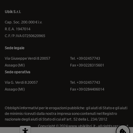
Ubik S.r.l.
Cap. Soc. 200.000 € i.v.
R.E.A. 1947014
C.F/P.IVA 07250620965
Sede legale
Via Giuseppe Verdi 8 20057
Tel. +39 02457743
Assago (MI)
Fax +39 0228315601
Sede operativa
Via G. Verdi 8 20057
Tel. +39 02457743
Assago (MI)
Fax +39 0284406014
Obblighi informativi per le erogazioni pubbliche: gli aiuti di Stato e gli aiuti
de minimis ricevuti dalla nostra impresa sono contenuti nel Registro
nazionale degli aiuti di Stato di cui all’art. 52 della L. 234/2012
Copyright © 2024 www.ubiklibri.it - all rights reserved